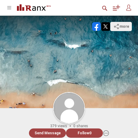
more
379 views
0 shares
Send Message
Follow
0